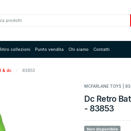
Ritiro collezioni
Punto vendita
Chi siamo
Contatti
l & dc
83853
MCFARLANE TOYS | 83
Dc Retro Ba
- 83853
Non disponibile